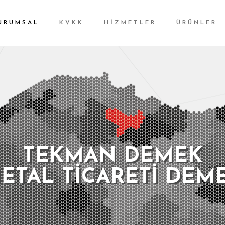
URUMSAL
KVKK
HİZMETLER
ÜRÜNLER
TEKMAN DEMEK
ETAL TİCARETİ DEM