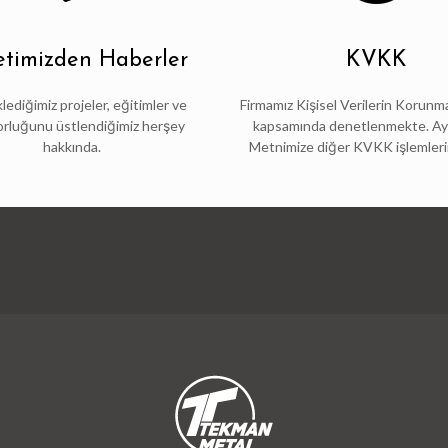
etimizden Haberler
KVKK
ediğimiz projeler, eğitimler ve
Firmamız Kişisel Verilerin Korun
rluğunu üstlendiğimiz herşey
kapsamında denetlenmekte. Ay
hakkında.
Metnimize diğer KVKK işlemlerin