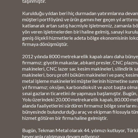
taşınmıştır.
Kurulduğu yıldan beri hiç durmadan yatırımlarına deva
müşteri portföyünü ve ürün gamını her geçen yıl arttırmı
katlanarak artan satış hacmiyle işletmemiz, zamanla b
yön veren işletmelerden biri haline gelmiş, sanayi kuru
geniş ölçekli hizmetlerle adeta bölge ekonomisinin loko
firmaya dönüşmüştür.
2012 yılında 8000 metrekarelik kapalı alanı daha bünye
firmamız; giyotin makaslar, abkant presler, CNC plazm
makineleri, CNC lazer sac kesim makineleri, silindirik 
makineleri, boru profil büküm makineleri ve panç kesim
metal işleme makinelerini müşterilerinin hizmetine sunm
yıl firmamız; oksijen, karbondioksit ve azot başta olmak
sınai gazların ticaretini de yapmaya başlamıştır. Bugü
Yolu üzerindeki 20.000 metrekarelik kapalı, 80.000 met
alanda faaliyetlerini sürdüren firmamız bölge sınırlarını
bünyesinde bulundurduğu araç ve ekipman filosuyla tü
hizmet götüren bir firma haline gelmiştir.
Bugün, Tekman Metal olarak 44. yılımızı kutluyor, Türkiy
heyecanla çalışmaya devam ediyoruz.