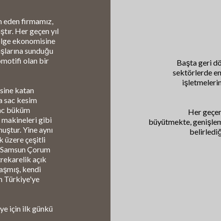
m eden firmamız,
ştır. Her geçen yıl
ölge ekonomisine
luşlarına sunduğu
motifi olan bir
Başta geri d
sektörlerde en
işletmeleri
sine katan
a sac kesim
sac büküm
Her geçen
 makineleri gibi
büyütmekte, genişlem
uştur. Yine aynı
belirledi
 üzere çeşitli
n, Samsun Çorum
rekarelik açık
 aşmış, kendi
m Türkiye'ye
e için ilk günkü