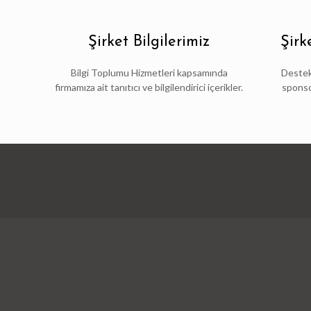
Şirket Bilgilerimiz
Şirk
Bilgi Toplumu Hizmetleri kapsamında
Destekl
firmamıza ait tanıtıcı ve bilgilendirici içerikler.
sponso