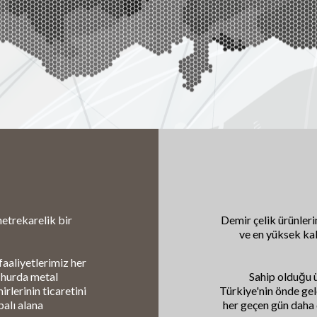
etrekarelik bir
Demir çelik ürünleri
ve en yüksek kal
faaliyetlerimiz her
, hurda metal
Sahip olduğu ür
irlerinin ticaretini
Türkiye'nin önde gel
alı alana
her geçen gün daha