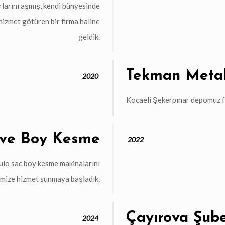
rlarını aşmış, kendi bünyesinde
hizmet götüren bir firma haline
geldik.
Tekman Metal
2020
Kocaeli Şekerpınar depomuz fa
 ve Boy Kesme
2022
ulo sac boy kesme makinalarını
rimize hizmet sunmaya başladık.
Çayırova Şube
2024